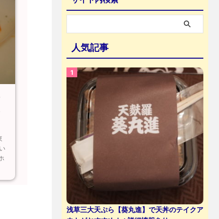
人気記事
シ
ト
東
い
ホ
浅草三大天ぷら【葵丸進】で天丼のテイクア