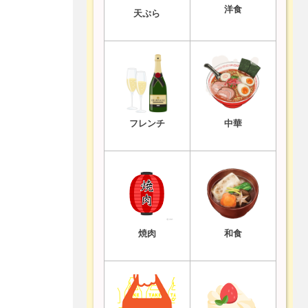
洋食
天ぷら
フレンチ
中華
焼肉
和食