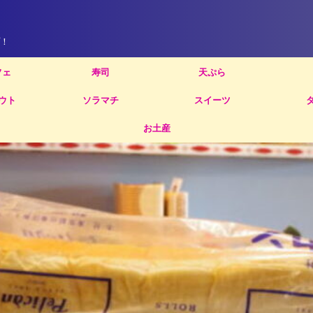
！
フェ
寿司
天ぷら
ウト
ソラマチ
スイーツ
お土産