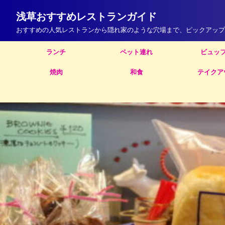
浅草おすすめレストランガイド
おすすめの人気レストランから隠れ家のような穴場まで、ピックアップ
ランチ
ペット連れ
ビュッ
焼肉
和食
テイクア