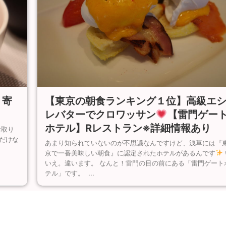
【東京の朝食ランキング１位】高級エ
り寄
レバターでクロワッサン
【雷門ゲー
ホテル】Rレストラン※詳細情報あり
お取り
だけな
あまり知られていないのが不思議なんですけど、浅草には『
京で一番美味しい朝食』に認定されたホテルがあるんです
いえ。違います。 なんと！雷門の目の前にある「雷門ゲート
テル」です。 ...