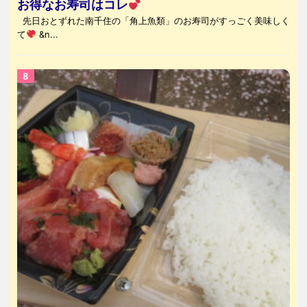
お得なお寿司はコレ
先日おとずれた南千住の「角上魚類」のお寿司がすっごく美味しく
て
&n...