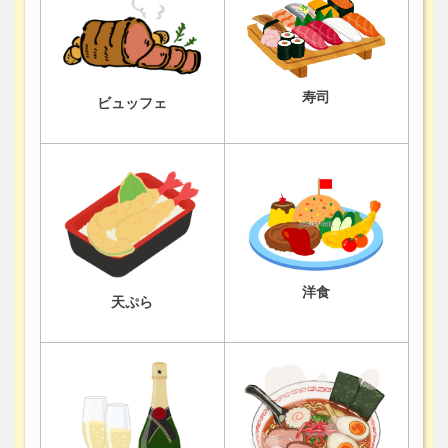
寿司
ビュッフェ
洋食
天ぷら