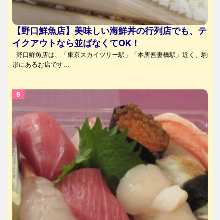
【野口鮮魚店】美味しい海鮮丼の行列店でも、テ
イクアウトなら並ばなくてOK！
野口鮮魚店は、「東京スカイツリー駅」「本所吾妻橋駅」近く、駒
形にあるお店です...