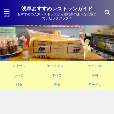
浅草おすすめレストランガイド
おすすめの人気レストランから隠れ家のような穴場ま
で、ピックアップ！
スイーツ
テイクアウト
ペットOK
ランチ
すべて
寿司
和食
洋食
ラーメン