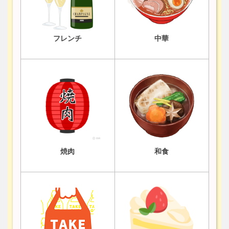
フレンチ
中華
焼肉
和食