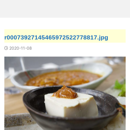
r00073927145465972522778817.jpg
2020-11-08