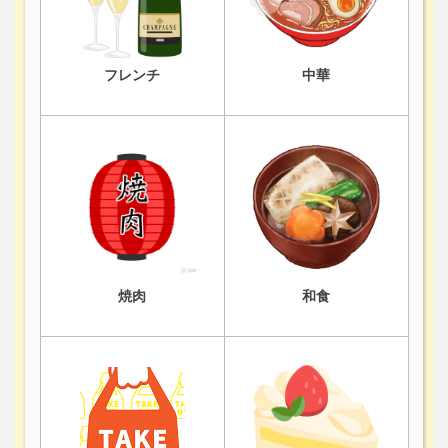
フレンチ
中華
焼肉
和食