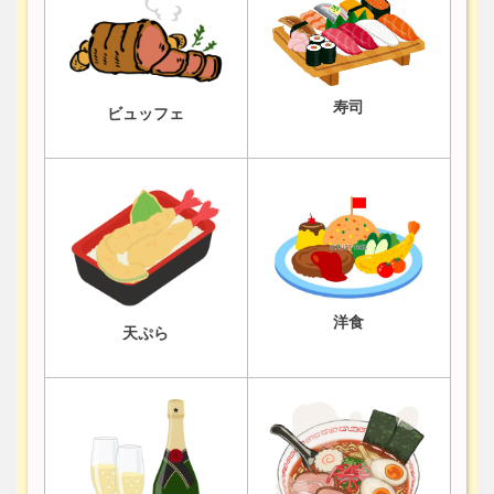
寿司
ビュッフェ
洋食
天ぷら