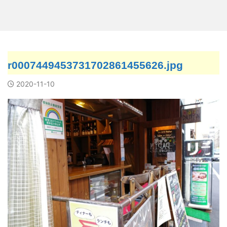
r0007449453731702861455626.jpg
2020-11-10