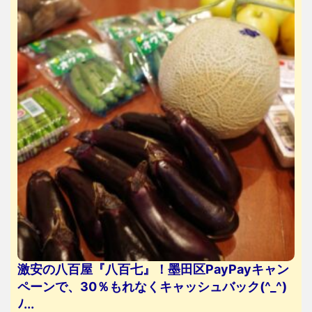
激安の八百屋『八百七』！墨田区PayPayキャン
ペーンで、30％もれなくキャッシュバック(^_^)
ﾉ...