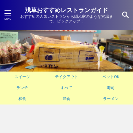
浅草おすすめレストランガイド
おすすめの人気レストランから隠れ家のような穴場ま
で、ピックアップ！
スイーツ
テイクアウト
ペットOK
ランチ
すべて
寿司
和食
洋食
ラーメン