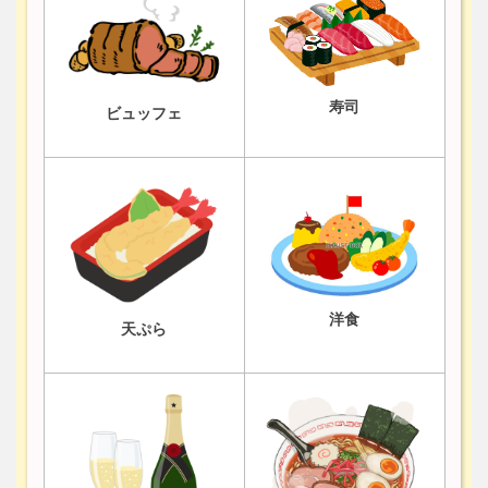
寿司
ビュッフェ
洋食
天ぷら