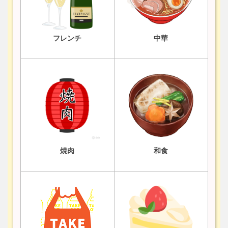
フレンチ
中華
焼肉
和食