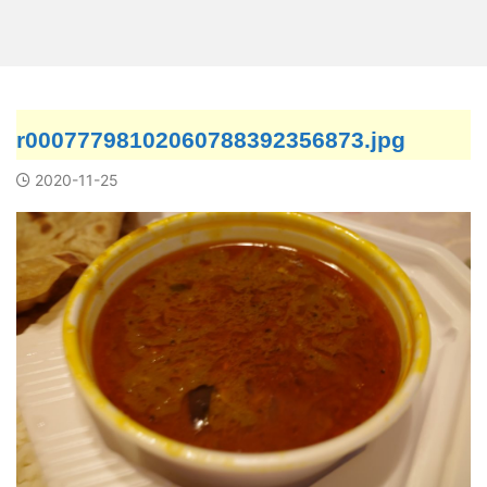
r00077798102060788392356873.jpg
2020-11-25