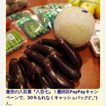
激安の八百屋『八百七』！墨田区PayPayキャン
ペーンで、30％もれなくキャッシュバック(^_^)
ﾉ...