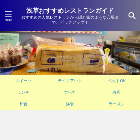
浅草おすすめレストランガイド
おすすめの人気レストランから隠れ家のような穴場ま
で、ピックアップ！
スイーツ
テイクアウト
ペットOK
ランチ
すべて
寿司
和食
洋食
ラーメン