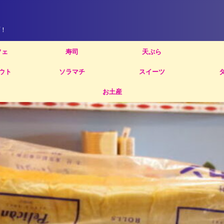
！
フェ
寿司
天ぷら
ウト
ソラマチ
スイーツ
お土産