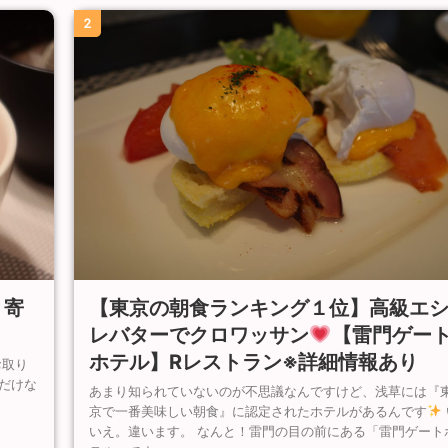
2
【東京の朝食ランキング１位】高級エ
り寄
レバターでクロワッサン
【雷門ゲー
ホテル】Rレストラン※詳細情報あり
お取り
だけな
あまり知られていないのが不思議なんですけど、浅草には『
京で一番美味しい朝食』に認定されたホテルがあるんです
いえ。違います。 なんと！雷門の目の前にある「雷門ゲート