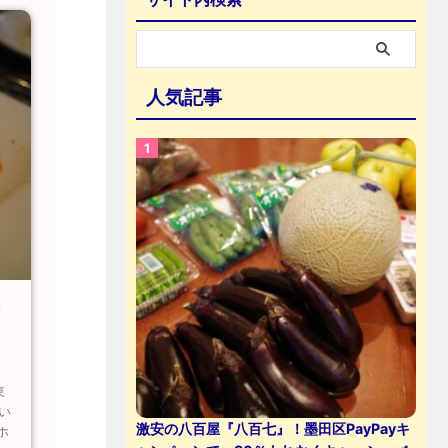
人気記事
シ
ト
東
い
激安の八百屋『八百七』！墨田区PayPayキ
ホ