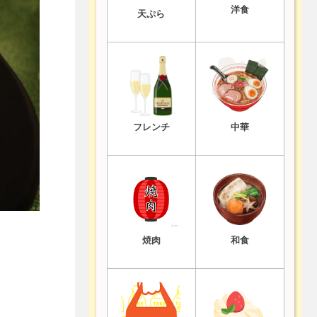
洋食
天ぷら
フレンチ
中華
焼肉
和食