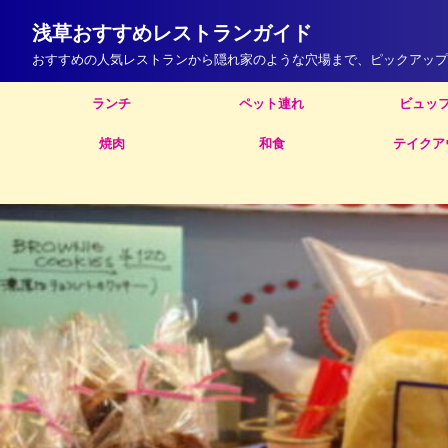
浅草おすすめレストランガイド
おすすめの人気レストランから隠れ家のような穴場まで、ピックアップ
ランチ
ペット連れ
ビュッ
焼肉
和食
テイクア