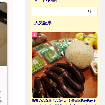
人気記事
シ
ト
東
い
激安の八百屋『八百七』！墨田区PayPayキ
ホ