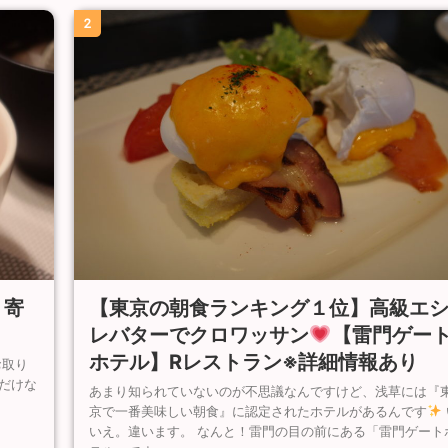
2
【東京の朝食ランキング１位】高級エ
り寄
レバターでクロワッサン
【雷門ゲー
ホテル】Rレストラン※詳細情報あり
お取り
だけな
あまり知られていないのが不思議なんですけど、浅草には『
京で一番美味しい朝食』に認定されたホテルがあるんです
いえ。違います。 なんと！雷門の目の前にある「雷門ゲート