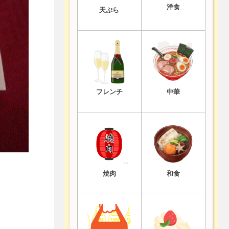
洋食
天ぷら
フレンチ
中華
焼肉
和食