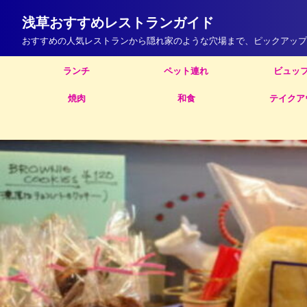
浅草おすすめレストランガイド
おすすめの人気レストランから隠れ家のような穴場まで、ピックアップ
ランチ
ペット連れ
ビュッ
焼肉
和食
テイクア