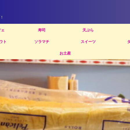
！
フェ
寿司
天ぷら
ウト
ソラマチ
スイーツ
お土産