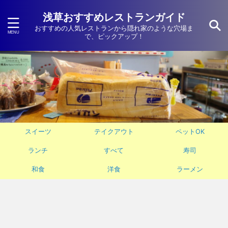
浅草おすすめレストランガイド
おすすめの人気レストランから隠れ家のような穴場ま
で、ピックアップ！
スイーツ
テイクアウト
ペットOK
ランチ
すべて
寿司
和食
洋食
ラーメン