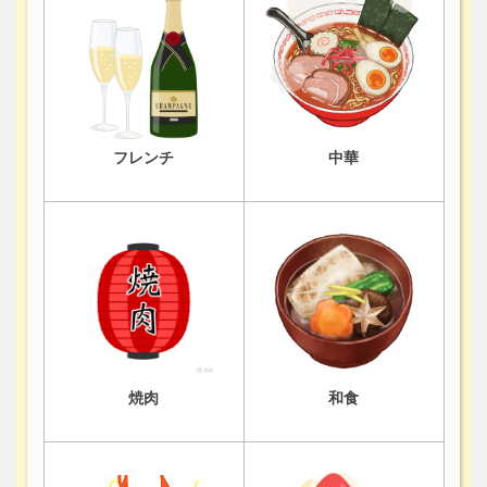
フレンチ
中華
焼肉
和食