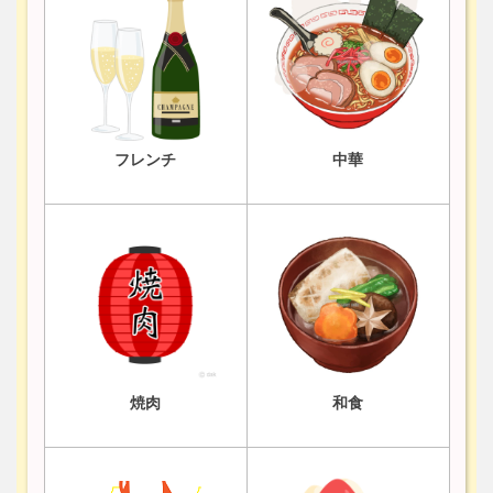
フレンチ
中華
焼肉
和食