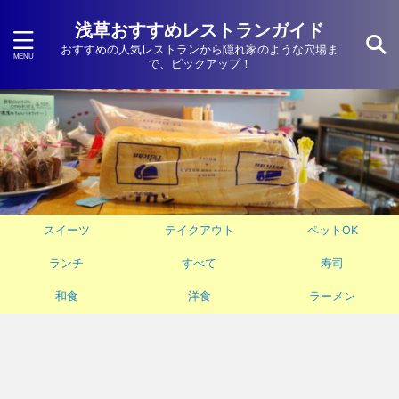
浅草おすすめレストランガイド
おすすめの人気レストランから隠れ家のような穴場ま
で、ピックアップ！
スイーツ
テイクアウト
ペットOK
ランチ
すべて
寿司
和食
洋食
ラーメン