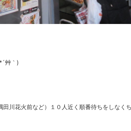
´艸｀)
隅田川花火前など）１０人近く順番待ちをしなく