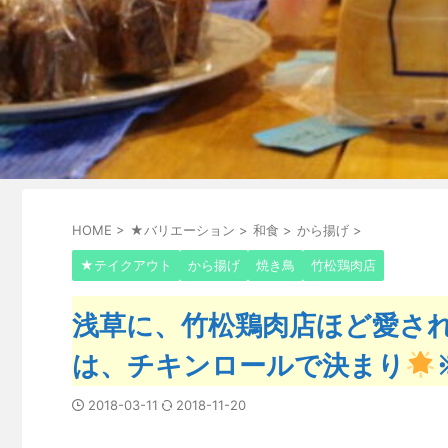
HOME
>
★バリエーション
>
和食
>
から揚げ
>
★テイクアウト
から揚げ
焼き鳥
竹松鶏肉店
浅草に、竹松鶏肉店ほど愛さ
は、チキンロールで決まり
2018-03-11
2018-11-20