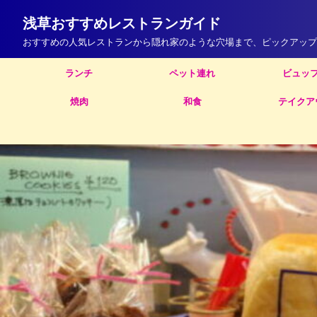
浅草おすすめレストランガイド
おすすめの人気レストランから隠れ家のような穴場まで、ピックアップ
ランチ
ペット連れ
ビュッ
焼肉
和食
テイクア