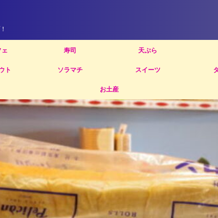
！
フェ
寿司
天ぷら
ウト
ソラマチ
スイーツ
お土産