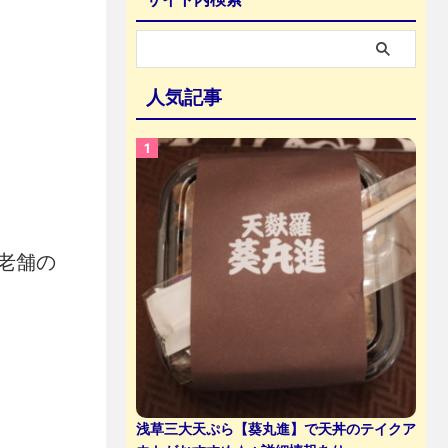
人気記事
老舗の
浅草三大天ぷら【葵丸進】で天丼のテイクア