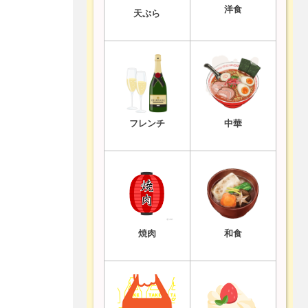
洋食
天ぷら
フレンチ
中華
焼肉
和食