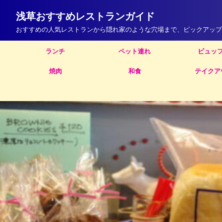
浅草おすすめレストランガイド
おすすめの人気レストランから隠れ家のような穴場まで、ピックアップ
ランチ
ペット連れ
ビュッ
焼肉
和食
テイクア