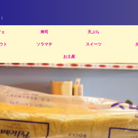
！
フェ
寿司
天ぷら
ウト
ソラマチ
スイーツ
お土産