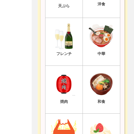
洋食
天ぷら
フレンチ
中華
焼肉
和食