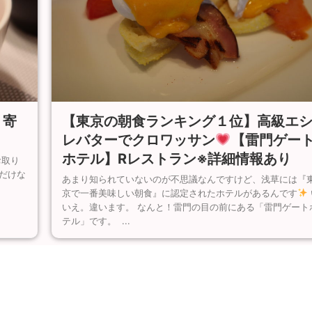
【東京の朝食ランキング１位】高級エ
り寄
レバターでクロワッサン
【雷門ゲー
ホテル】Rレストラン※詳細情報あり
お取り
だけな
あまり知られていないのが不思議なんですけど、浅草には『
京で一番美味しい朝食』に認定されたホテルがあるんです
いえ。違います。 なんと！雷門の目の前にある「雷門ゲート
テル」です。 ...