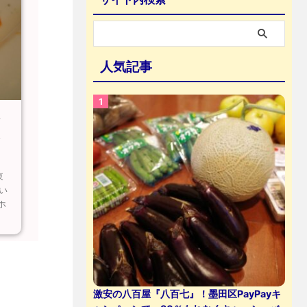
人気記事
シ
ト
東
い
ホ
激安の八百屋『八百七』！墨田区PayPayキ