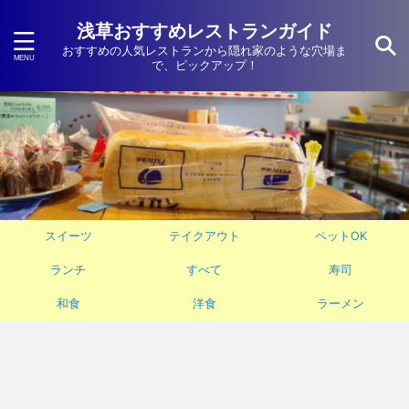
浅草おすすめレストランガイド
おすすめの人気レストランから隠れ家のような穴場ま
で、ピックアップ！
スイーツ
テイクアウト
ペットOK
ランチ
すべて
寿司
和食
洋食
ラーメン