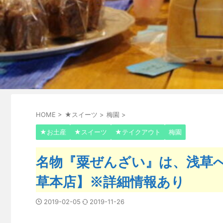
HOME
>
★スイーツ
>
梅園
>
★お土産
★スイーツ
★テイクアウト
梅園
名物『粟ぜんざい』は、浅草へ
草本店】※詳細情報あり
2019-02-05
2019-11-26