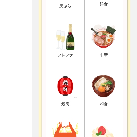
洋食
天ぷら
フレンチ
中華
焼肉
和食