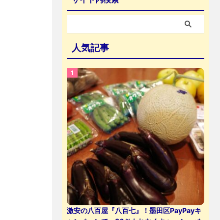
人気記事
激安の八百屋『八百七』！墨田区PayPayキ