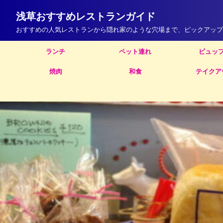
浅草おすすめレストランガイド
おすすめの人気レストランから隠れ家のような穴場まで、ピックアップ
ランチ
ペット連れ
ビュッ
焼肉
和食
テイクア