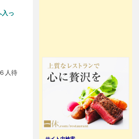
へ入っ
６人待
サイト内検索