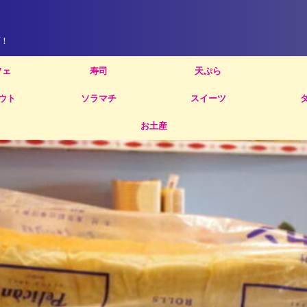
！
フェ
寿司
天ぷら
ウト
ソラマチ
スイーツ
お土産