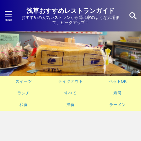
浅草おすすめレストランガイド
おすすめの人気レストランから隠れ家のような穴場ま
で、ピックアップ！
スイーツ
テイクアウト
ペットOK
ランチ
すべて
寿司
和食
洋食
ラーメン