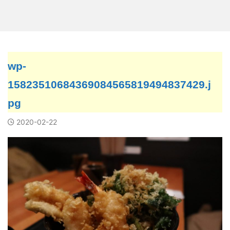
wp-
15823510684369084565819494837429.j
pg
2020-02-22