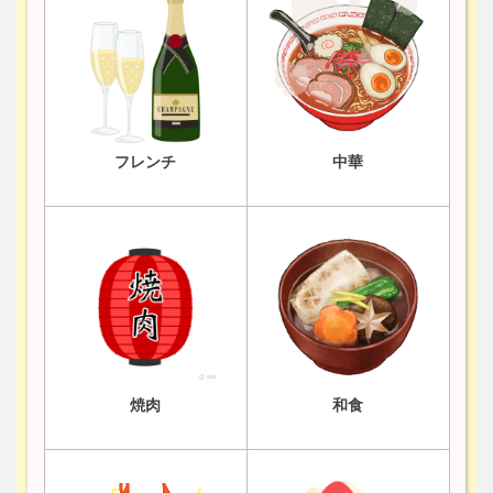
フレンチ
中華
焼肉
和食