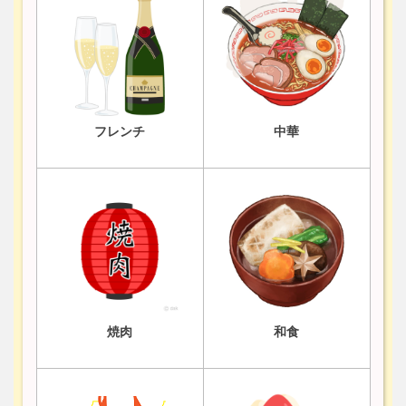
フレンチ
中華
焼肉
和食