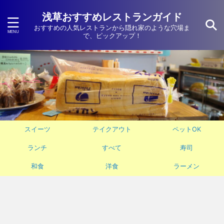
浅草おすすめレストランガイド
おすすめの人気レストランから隠れ家のような穴場ま
で、ピックアップ！
スイーツ
テイクアウト
ペットOK
ランチ
すべて
寿司
和食
洋食
ラーメン