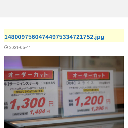
14800975604744975334721752.jpg
2021-05-11