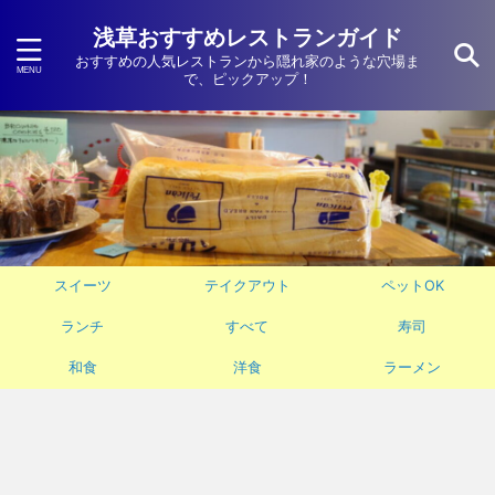
浅草おすすめレストランガイド
おすすめの人気レストランから隠れ家のような穴場ま
で、ピックアップ！
スイーツ
テイクアウト
ペットOK
ランチ
すべて
寿司
和食
洋食
ラーメン