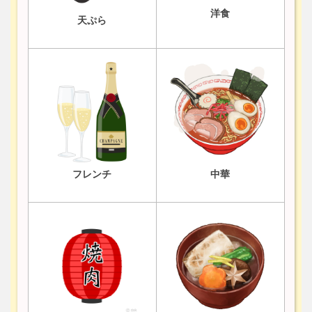
洋食
天ぷら
フレンチ
中華