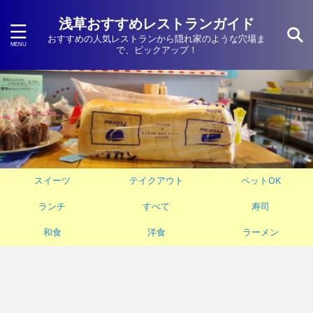
浅草おすすめレストランガイド
おすすめの人気レストランから隠れ家のような穴場ま
で、ピックアップ！
スイーツ
テイクアウト
ペットOK
ランチ
すべて
寿司
和食
洋食
ラーメン