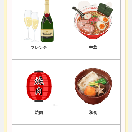
フレンチ
中華
焼肉
和食