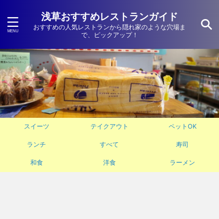
浅草おすすめレストランガイド
おすすめの人気レストランから隠れ家のような穴場ま
で、ピックアップ！
スイーツ
テイクアウト
ペットOK
ランチ
すべて
寿司
和食
洋食
ラーメン