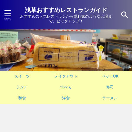
浅草おすすめレストランガイド
おすすめの人気レストランから隠れ家のような穴場ま
で、ピックアップ！
スイーツ
テイクアウト
ペットOK
ランチ
すべて
寿司
和食
洋食
ラーメン