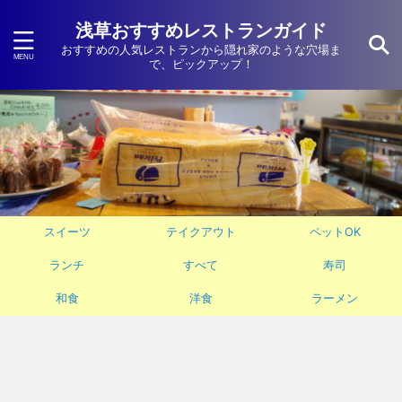
浅草おすすめレストランガイド
おすすめの人気レストランから隠れ家のような穴場ま
で、ピックアップ！
スイーツ
テイクアウト
ペットOK
ランチ
すべて
寿司
和食
洋食
ラーメン