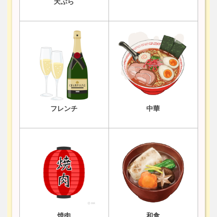
天ぷら
フレンチ
中華
焼肉
和食