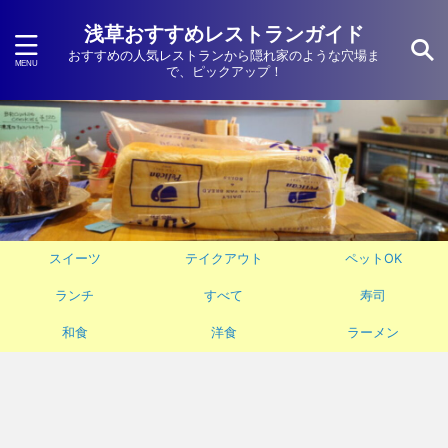
浅草おすすめレストランガイド
おすすめの人気レストランから隠れ家のような穴場ま
で、ピックアップ！
スイーツ
テイクアウト
ペットOK
ランチ
すべて
寿司
和食
洋食
ラーメン